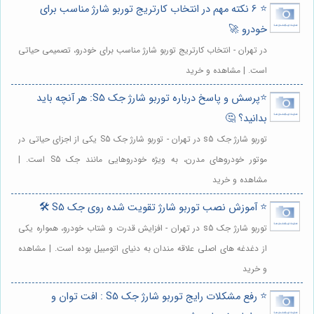
⭐️ 6 نکته مهم در انتخاب کارتریج توربو شارژ مناسب برای
خودرو 🚀
در تهران - انتخاب کارتریج توربو شارژ مناسب برای خودرو، تصمیمی حیاتی
است. | مشاهده و خرید
⭐️پرسش و پاسخ درباره توربو شارژ جک S5: هر آنچه باید
بدانید؟ 🤔
توربو شارژ جک s5 در تهران - توربو شارژ جک S5 یکی از اجزای حیاتی در
موتور خودروهای مدرن، به ویژه خودروهایی مانند جک S5 است. |
مشاهده و خرید
⭐️ آموزش نصب توربو شارژ تقویت شده روی جک S5 🛠️
توربو شارژ جک s5 در تهران - افزایش قدرت و شتاب خودرو، همواره یکی
از دغدغه های اصلی علاقه مندان به دنیای اتومبیل بوده است. | مشاهده
و خرید
⭐️ رفع مشکلات رایج توربو شارژ جک S5 : افت توان و