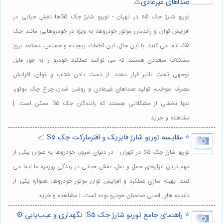
صداهای غیرعادی⚠️
توربو شارژ جک s5 در تهران - توربو شارژ جک S5ها نقش حیاتی در
افزایش توان و راندمان موتور خودروها، به ویژه در خودروهایی مانند جک
S5، ایفا می کنند. با این حال، این قطعات پیچیده و حساس، مستعد بروز
مشکلات متعددی هستند که می توانند عملکرد خودرو را به طور قابل
توجهی تحت تاثیر قرار دهند. از دست دادن شتاب و توان، افزایش
مصرف سوخت، تولید صداهای غیرعادی و روشن شدن چراغ چک موتور،
تنها بخشی از مشکلاتی هستند که رانندگان جک S5 ممکن است. |
مشاهده و خرید
⭐️ مقایسه توربو شارژ فابریک و افترمارکت جک S5 📈
توربو شارژ جک s5 در تهران - در دنیای امروز، خودروها به عنوان یکی از
مهم ترین ابزارهای حمل و نقل، نقش حیاتی در زندگی روزمره ما ایفا می
کنند. بهینه سازی عملکرد و افزایش توان موتور خودروها، همواره یکی از
دغدغه های اصلی صاحبان خودرو بوده است. | مشاهده و خرید
⭐️ راهنمای جامع توربو شارژ جک S5: نگهداری و عیب‌یابی ⚙️