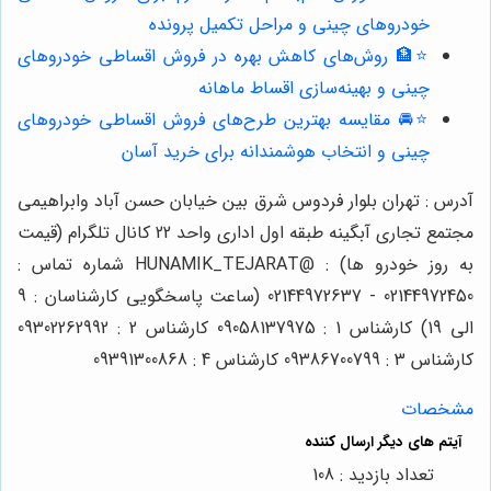
خودروهای چینی و مراحل تکمیل پرونده
⭐️🏦 روش‌های کاهش بهره در فروش اقساطی خودروهای
چینی و بهینه‌سازی اقساط ماهانه
⭐️🚘 مقایسه بهترین طرح‌های فروش اقساطی خودروهای
چینی و انتخاب هوشمندانه برای خرید آسان
آدرس : تهران بلوار فردوس شرق بین خیابان حسن آباد وابراهیمی
مجتمع تجاری آبگینه طبقه اول اداری واحد 22 کانال تلگرام (قیمت
به روز خودرو ها) : @HUNAMIK_TEJARAT شماره تماس :
02144972450 - 02144972637 (ساعت پاسخگویی کارشناسان : 9
الی 19) کارشناس 1 : 09058137975 کارشناس 2 : 09302262992
کارشناس 3 : 09386700799 کارشناس 4 : 09391300868
مشخصات
تعداد بازدید : 108