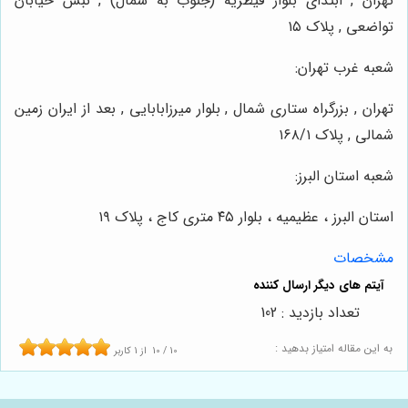
تهران , ابتدای بلوار قیطریه (جنوب به شمال) , نبش خیابان
تواضعی , پلاک ۱۵
شعبه غرب تهران:
تهران , بزرگراه ستاری شمال , بلوار میرزابابایی , بعد از ایران زمین
شمالی , پلاک ۱۶۸/۱
شعبه استان البرز:
استان البرز ، عظیمیه ، بلوار ۴۵ متری کاج ، پلاک ۱۹
مشخصات
تعداد بازدید : 102
به این مقاله امتیاز بدهید :
10
/
10
از
1
کاربر