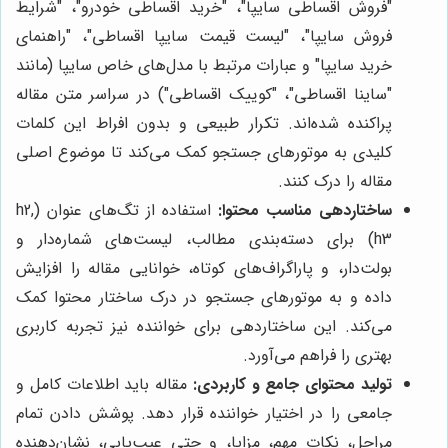
"فروش اقساطی سایپا"، "خرید اقساطی خودرو"، "شرایط
فروش سایپا"، "لیست قیمت سایپا اقساطی"، "راهنمای
خرید سایپا" و عبارات مرتبط با مدل‌های خاص سایپا (مانند
"ساینا اقساطی"، "کوییک اقساطی") در سراسر متن مقاله
پراکنده شده‌اند. تکرار طبیعی و بدون افراط این کلمات
کلیدی به موتورهای جستجو کمک می‌کند تا موضوع اصلی
مقاله را درک کنند.
ساختاردهی مناسب محتوا:
استفاده از تگ‌های عنوان (h2,
h3) برای دسته‌بندی مطالب، لیست‌های شماره‌دار و
بولت‌دار، و پاراگراف‌های کوتاه، خوانایی مقاله را افزایش
داده و به موتورهای جستجو در درک ساختار محتوا کمک
می‌کند. این ساختاردهی برای خواننده نیز تجربه کاربری
بهتری را فراهم می‌آورد.
تولید محتوای جامع و کاربردی:
مقاله باید اطلاعات کامل و
جامعی را در اختیار خواننده قرار دهد. پوشش دادن تمام
مراحل، نکات مهم، مزایا، و حتی عیب‌یابی، نشان‌دهنده