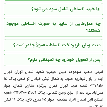
آیا خرید اقساطی شامل سود می‌شود؟
چه مدل‌هایی از سایپا به صورت اقساطی موجود
هستند؟
مدت زمان بازپرداخت اقساط معمولاً چقدر است؟
پس از تحویل خودرو، چه تعهداتی دارم؟
آدرس شعب مجموعه مبین خودرو: شعبه شمال تهران تهران
ابتدای بلوار قیطریه جنوب به شمال نبش خیابان تواضعی پلاک ۱۵
02178118 شعبه غرب تهران تهران بزرگراه ستاری شمال، بلوار
میرزابابایی، بعد از ایران زمین شمالی، پلاک ۱۶۸/۱ 02148280 شعبه
استان البرز استان البرز، عظیمیه، بلوار ۴۵ متری کاج، پلاک ۱۹ تلفن
02133113