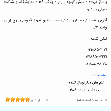
پاساژ تیراژه - نبش کوچه زارع - پلاک 108 - نمایشگاه و شرکت
دنیای خودرو
آدرس شعبه 1: خیابان بهشتی جنب مترو شهید قدوسی برج زرین
واحد 2/2
تلفن شعبه:
02188504171
02188503999
02188538178
مشخصات
تعداد بازدید : 486
به این مقاله امتیاز بدهید :
10
/
10
از
1
کاربر