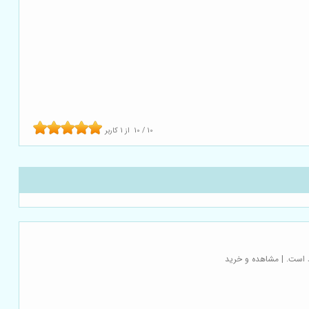
10
/
10
از
1
کاربر
د است. | مشاهده و خرید