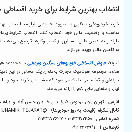
انتخاب بهترین شرایط برای خرید اقساطی
خرید
خودروهای سنگین
به صورت اقساطی نیازمند انتخاب بهتر
مناسب با وضعیت مالی خود انتخاب کنند. انتخاب شرایط پرداخ
دارند و به همین دلیل، بسیاری از کسب‌وکارها ترجیح می‌دهند تا
به تأمین مالی بهینه بپردازند.
شرایط
فروش اقساطی خودروهای سنگین وارداتی
در مجموعه هونا
علاوه، مجموعه هونامیک تجارت به‌عنوان یک مشاور در این زمی
حرفه‌ای و تخصصی باعث می‌شود که مشتریان خرید خود را با اط
نیاز، راهنمایی‌های لازم را ارائه می‌دهند.
آدرس :
تهران بلوار فردوس شرق بین خیابان حسن آباد و ابراهیمی
کانال تلگرام (قیمت به روز خودروها) :
@HUNAMIK_TEJARAT
شماره تماس :
02144972450 - 02144972637
کارشناس 1 :
09302262992