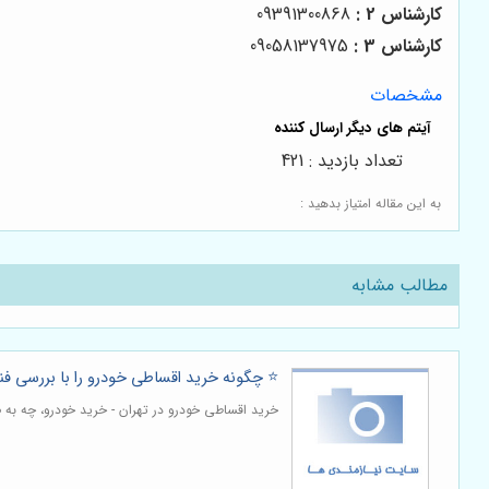
کارشناس 2 :
09391300868
کارشناس 3 :
09058137975
مشخصات
تعداد بازدید : 421
به این مقاله امتیاز بدهید :
مطالب مشابه
⭐️ چگونه خرید اقساطی خودرو را با بررسی ف
خرید اقساطی خودرو در تهران - خرید خودرو، چه به 