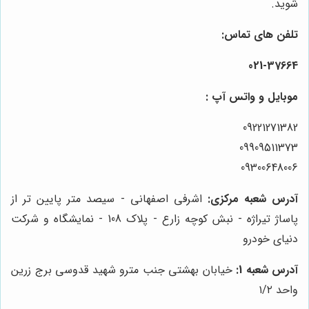
شوید.
تلفن های تماس:
021-37664
موبایل و واتس آپ :
09221271382
09909511373
09300648006
آدرس شعبه مرکزی:
اشرفی اصفهانی - سیصد متر پایین تر از
پاساژ تیراژه - نبش کوچه زارع - پلاک 108 - نمایشگاه و شرکت
دنیای خودرو
آدرس شعبه 1:
خیابان بهشتی جنب مترو شهید قدوسی برج زرین
واحد ۱/۲