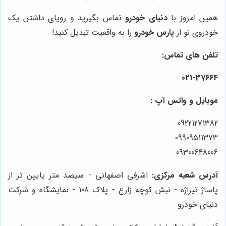
همین امروز با
دنیای خودرو
تماس بگیرید و رویای داشتن یک
خودروی نو از
پارس خودرو
را به واقعیت تبدیل کنید!
تلفن های تماس:
021-37664
موبایل و واتس آپ :
09221271382
09909511373
09300648006
آدرس شعبه مرکزی:
اشرفی اصفهانی - سیصد متر پایین تر از
پاساژ تیراژه - نبش کوچه زارع - پلاک 108 - نمایشگاه و شرکت
دنیای خودرو