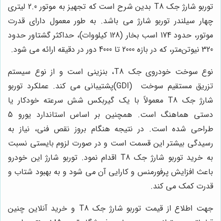
توربو شارژ جک T8 بدین شرح است که تجهیز به موتور 2.0 لیتری
چهار سیلندر توربو شارژ می باشد. به طور معمول دارای قدرت
موتور، حدود 174 اسب بخار (128 کیلووات)، حداکثر گشتاور حدود
320 نیوتن‌متر، که در بازه 2000 تا 4000 دور در دقیقه ارائه می شود.
نوع سوخت خودروی جک T8، بنزینی است و از نوع سیستم
تزریق مستقیم سوخت (GDI)پشتیبانی می کند. عملکرد توربو
شارژ جک T8
معمولاً با یک گیربکس شش سرعته خودکار یا
دستی هماهنگ است
. همچنین بر اساس استاندارد یورو 5
طراحی شده است. در نتیجه هنگام بروز نقص فنی، نیاز به
رسیدگی بیشتر این قسمت است و در صورت لزوم بایستی نسبت
به خرید توربو شارژ جک T8 اقدام نمود. توربو شارژ این خودرو
باعث افزایش پرفورمنس و کارایی آن می شود و به بهبود شتاب و
قدرت کمک می کند.
جهت اطلاع از قیمت توربو شارژ جک T8 و خرید آنلاین چنین