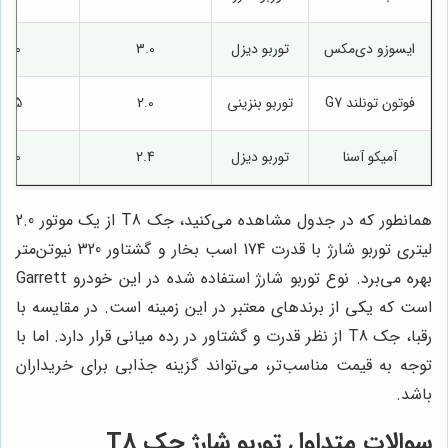
ایسوزو دی‌مکس
توربو دیزل
3.0
190
فوتون تونلند G7
توربو بنزینی
2.0
215
آمیکو آسنا
توربو دیزل
2.4
150
همانطور که در جدول مشاهده می‌کنید، جک T8 از یک موتور 2.0
لیتری توربو شارژ با قدرت 174 اسب بخار و گشتاور 320 نیوتن‌متر
بهره می‌برد. نوع توربو شارژ استفاده شده در این خودرو Garrett
است که یکی از برندهای معتبر در این زمینه است. در مقایسه با
رقبا، جک T8 از نظر قدرت و گشتاور در رده میانی قرار دارد. اما با
توجه به قیمت مناسب‌تر، می‌تواند گزینه جذابی برای خریداران
باشد.
سوالات متداول توربو شارژ جک T8