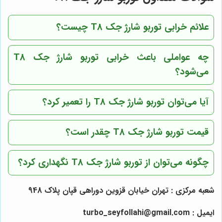
علائم خرابی توربو شارژ جک T8 چیست؟
چه عواملی باعث خرابی توربو شارژ جک T8
می‌شود؟
آیا می‌توان توربو شارژ جک T8 را تعمیر کرد؟
قیمت توربو شارژ جک T8 چقدر است؟
چگونه می‌توان از توربو شارژ جک T8 نگهداری کرد؟
شعبه مرکزی : تهران خیابان قزوین دوراهی قپان پلاک 948
ایمیل
: turbo_seyfollahi@gmail.com