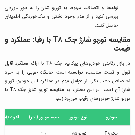
لوله‌ها و اتصالات مربوط به توربو شارژ را به طور دوره‌ای
بررسی کنید و از عدم وجود نشتی و ترک‌خوردگی اطمینان
حاصل کنید.
مقایسه توربو شارژ جک T8 با رقبا: عملکرد و
قیمت
در بازار رقابتی خودروهای پیکاپ، جک T8 با ارائه عملکرد قابل
قبول و قیمت مناسب، توانسته است جایگاه خوبی را به خود
اختصاص دهد. یکی از عوامل مهم در عملکرد این خودرو، توربو
شارژ آن است. در این بخش، به مقایسه توربو شارژ جک T8 با
توربو شارژ خودروهای رقیب می‌پردازیم:
خودرو
نوع موتور
حجم موتور (لیتر)
قدرت (اسب 
جک T8
توربو شارژ
2.0
174