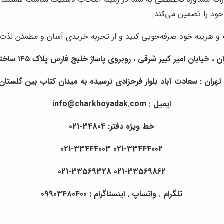
ود را تضمین می‌کند.
ت و هزینه خود صرفه‌جویی کنید و از تجربه خریدی آسان و مطمئن لذت 
یابان امیر کبیر شرقی ، روبروی پاساژ خلیج فارس پلاک ۱۴۵ ساختمان چرخ و یدک.
ران : سعادت آباد بلوار فرحزادی نرسیده به میدان کتاب بین گلستان ا
ایمیل : info@charkhoyadak.com
خط ویژه دفتر: 34804-021
021-33444002 021-33444003
021-33569862 021-33569328
تلگرام . واتساپ . اینستاگرام : 09903480400