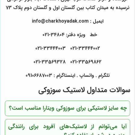
نرسیده به میدان کتاب بین گلستان اول و گلستان دوم پلاک 73
ایمیل : info@charkhoyadak.com
خط ویژه دفتر: 34804-021
021-33444002 021-33444003
021-33569862 021-33569328
تلگرام . واتساپ . اینستاگرام : 09106687003
سوالات متداول لاستیک سوزوکی
چه سایز لاستیکی برای سوزوکی ویتارا مناسب است؟
آیا می‌توانم از لاستیک‌های آفرود برای رانندگی