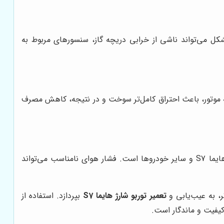
کل می‌تواند ناشی از خرابی دریچه گاز، سنسورهای مربوط به
به موتور، باعث احتراق کامل‌تر سوخت و در نتیجه، کاهش مصرف
اطمینان حاصل کردن از تنظیم صحیح فشار هوای ورودی و خروجی سیستم توربوشارژ، از دیگر عوامل مهم در تعمیر توربوشارژ هایما S7 و سایر خودروها است. فشار هوای نامناسب می‌تواند
، به عیب‌یابی و
تعمیر توربو شارژ هایما S7
بپردازد. استفاده از
 کیفیت و ماندگار است.