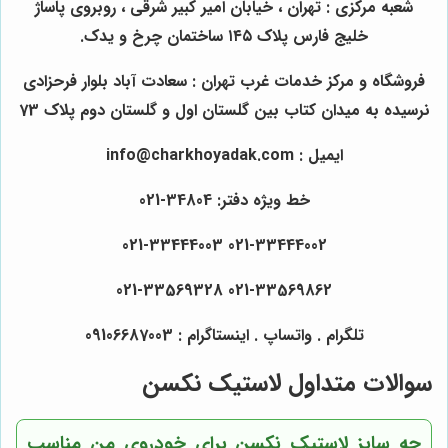
شعبه مرکزی : تهران ، خیابان امیر کبیر شرقی ، روبروی پاساژ
خلیج فارس پلاک ۱۴۵ ساختمان چرخ و یدک.
فروشگاه و مرکز خدمات غرب تهران : سعادت آباد بلوار فرحزادی
نرسیده به میدان کتاب بین گلستان اول و گلستان دوم پلاک 73
ایمیل : info@charkhoyadak.com
خط ویژه دفتر: 34804-021
021-33444002 021-33444003
021-33569862 021-33569328
تلگرام . واتساپ . اینستاگرام : 09106687003
سوالات متداول لاستیک نکسن
چه سایز لاستیک نکسن برای خودروی من مناسب