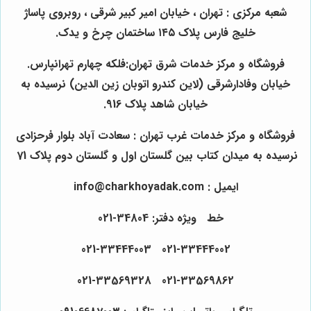
شعبه مرکزی : تهران ، خیابان امیر کبیر شرقی ، روبروی پاساژ
خلیج فارس پلاک ۱۴۵ ساختمان چرخ و یدک.
فروشگاه و مرکز خدمات شرق تهران:فلکه چهارم تهرانپارس.
خیابان وفادارشرقی (لاین کندرو اتوبان زین الدین) نرسیده به
خیابان شاهد پلاک 916.
فروشگاه و مرکز خدمات غرب تهران : سعادت آباد بلوار فرحزادی
نرسیده به میدان کتاب بین گلستان اول و گلستان دوم پلاک 71
ایمیل : info@charkhoyadak.com
خط ویژه دفتر: 34804-021
021-33444002 021-33444003
021-33569862 021-33569328