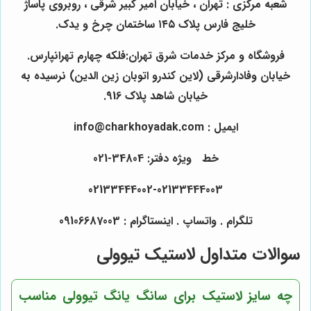
شعبه مرکزی : تهران ، خیابان امیر کبیر شرقی ، روبروی پاساژ
خلیج فارس پلاک ۱۴۵ ساختمان چرخ و یدک.
فروشگاه و مرکز خدمات شرق تهران:فلکه چهارم تهرانپارس.
خیابان وفادارشرقی (لاین کندرو اتوبان زین الدین) نرسیده به
خیابان شاهد پلاک 916.
ایمیل : info@charkhoyadak.com
خط ویژه دفتر: 34804-021
02133444002-02133444003
تلگرام . واتساپ . اینستاگرام : 09106687003
سوالات متداول لاستیک تیوولی
چه سایز لاستیک برای سانگ یانگ تیوولی مناسب