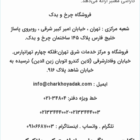
گارانتی معتبر ارائه می‌دهد.
فروشگاه چرخ و یدک
شعبه مرکزی : تهران ، خیابان امیر کبیر شرقی ، روبروی پاساژ
خلیج فارس پلاک ۱۴۵ ساختمان چرخ و یدک.
فروشگاه و مرکز خدمات شرق تهران:فلکه چهارم تهرانپارس.
خیابان وفادارشرقی (لاین کندرو اتوبان زین الدین) نرسیده به
خیابان شاهد پلاک 916.
ایمیل : info@charkhoyadak.com
خط ویژه دفتر: 34804-021
02133444002-02133444003
تلگرام . واتساپ . اینستاگرام : 09106687003