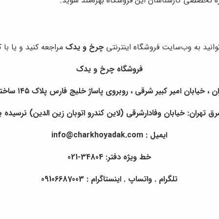
ره تخصصی کارشناسان این فروشگاه بهره‌مند شوید.
وانید به وب‌سایت فروشگاه اینترنتی
چرخ و یدک
مراجعه کنید و یا با
فروشگاه چرخ و یدک
یابان امیر کبیر شرقی ، روبروی پاساژ خلیج فارس پلاک ۱۴۵ ساختمان چرخ و یدک.
تهران: خیابان وفادارشرقی (لاین کندرو اتوبان زین الدین) نرسیده به خ
ایمیل : info@charkhoyadak.com
خط ویژه دفتر: 34804-021
تلگرام . واتساپ . اینستاگرام : 09106687003