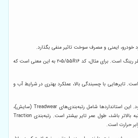
کرد خودرو، ایمنی و مصرف سوخت تاثیر منفی بگذارد.
سایز تایر معمولاً به صورت یک کد بر روی دیواره تایر حک شده است. این کد شامل اطلاعاتی مانند پهنای تایر، نسبت منظر و قطر رینگ است. برای مثال، کد 205/55R16 به این معنی است که
ت. تایرهایی با چسبندگی بالا، عملکرد بهتری در شرایط آب و
میزان چسبندگی و سایش تایر معمولاً با استفاده از استانداردهای UTQG (Uniform Tire Quality Grading) اندازه‌گیری می‌شود. این استانداردها شامل رتبه‌بندی‌های Treadwear (سایش)،
Traction (چسبندگی) و Temperature (دما) هستند. رتبه‌بندی Treadwear نشان‌دهنده طول عمر تایر است و هرچه این رتبه بالاتر باشد، طول عمر تایر بیشتر است. رتبه‌بندی Traction