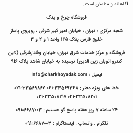
آگاهانه و مطمئن است.
فروشگاه چرخ و یدک
شعبه مرکزی : تهران ، خیابان امیر کبیر شرقی ، روبروی پاساژ
خلیج فارس پلاک ۱۴۵ واحد 1 و 2 و 3
فروشگاه و مرکز خدمات شرق تهران: خیابان وفادارشرقی (لاین
کندرو اتوبان زین الدین) نرسیده به خیابان شاهد پلاک 916
ایمیل : info@charkhoyadak.com
خط های ویژه دفتر : 33569328-021 33569862-021
33508201-021 33508217-021
24 ساعته 7 روز هفته پاسخ گو هستیم : 09106687003
تلگرام . واتساپ . اینستاگرام : 09106687003