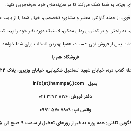
ی ویژه، به شما کمک می‌کند تا در هزینه‌های خود صرفه‌جویی کنید.
وی، از جمله گارانتی معتبر و مشاوره تخصصی، خیال شما را از بابت 
ید به راحتی و در کمترین زمان ممکن، لاستیک مورد نظر خود را پیدا ک
خدمات پس از فروش قوی هستید،
همپا
بهترین انتخاب برای شما خواهد ب
فروشگاه هم پا
ره، خیابان شهید اسماعیل شکیبایی، خیابان وزیری، پلاک 22، طبقه منفی1 ، واحد غربی
ایمیل : info(at)hammpa(.)com
دفتر فروش: 8176 2272 021
واتس اپ: 7809 570 0992
ی تلفنی: همه روزه به غیر از روزهای تعطیل از ساعت 9 صبح الی 5 بعدازظهر