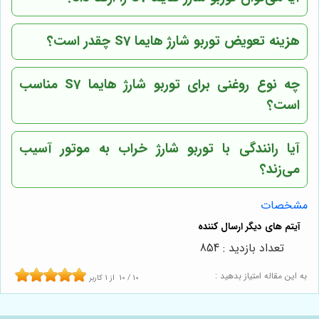
هزینه تعویض توربو شارژ هایما S7 چقدر است؟
چه نوع روغنی برای توربو شارژ هایما S7 مناسب
است؟
آیا رانندگی با توربو شارژ خراب به موتور آسیب
می‌زند؟
مشخصات
تعداد بازدید : 854
به این مقاله امتیاز بدهید :
10
/
10
از
1
کاربر