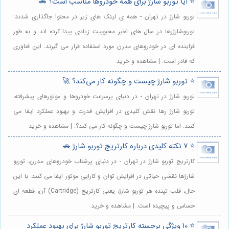
⭐️ آیا توربو شارژ برای همه خودروها مناسب است؟ 🚗
توربو شارژ در تهران - همه ی لینک های زیر در محتوا جاگذاری شدند:
توربوشارژرها در سال های اخیر محبوبیت زیادی پیدا کرده اند و به طور
فزاینده ای در خودروهای مدرن مورد استفاده قرار می گیرند. این فناوری
که قادر است. | مشاهده و خرید
⭐️ توربو شارژ چیست و چگونه کار می‌کند؟ 🚀
توربو شارژ در تهران - در دنیای پرسرعت خودروها و موتورهای پیشرفته،
توربو شارژ رها نقش کلیدی در افزایش قدرت و بهبود عملکرد ایفا می
کنند. اما توربو شارژ چیست و چگونه کار می کند؟. | مشاهده و خرید
⭐️ 7 نکته کلیدی درباره کارتریج توربو شارژ 🚗
کارتریج توربو شارژ در تهران - در دنیای پرشتاب خودروهای مدرن، توربو
شارژها نقشی حیاتی در افزایش توان و کارایی موتور ایفا می کنند. با این
حال، قلب تپنده هر توربو شارژ، یعنی کارتریج (Cartridge) آن، قطعه ای
حساس و پیچیده است. | مشاهده و خرید
⭐️ 10 ویژگی برجسته کارتریج توربو شارژ برای بهبود عملکرد