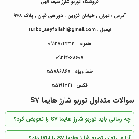
فروشگاه
توربو
شارژ سیف الهی
آدرس : تهران , خیابان قزوین , دوراهی قپان , پلاک 948
ایمیل : turbo_seyfollahi@gmail.com
همراه : 09127044314
09212068607
خط ویژه : 55786865
فکس : 55191341
سوالات متداول توربو شارژ هایما S7
چه زمانی باید توربو شارژ هایما S7 را تعویض کرد؟
آیا می‌توان توربو شارژ هایما S7 را ارتقا داد؟