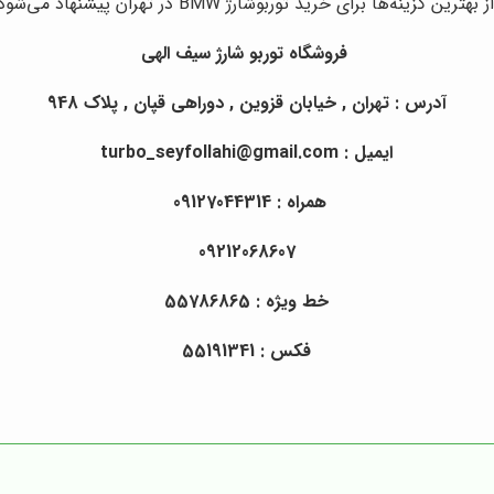
گزینه‌ها برای خرید توربوشارژ BMW در تهران پیشنهاد می‌شود.
فروشگاه
توربو
شارژ سیف الهی
آدرس : تهران , خیابان قزوین , دوراهی قپان , پلاک 948
ایمیل : turbo_seyfollahi@gmail.com
همراه : 09127044314
09212068607
خط ویژه : 55786865
فکس : 55191341