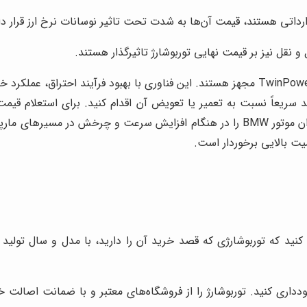
نقل نیز بر قیمت نهایی توربوشارژ تاثیرگذار هستند.
خودروهای BMW معمولاً به پیشرانه‌هایی با فناوری توربو شارژ TwinPower مجهز هستند. این ف
د سریعاً نسبت به تعمیر یا تعویض آن اقدام کنید. برای استعلام قیم
تماس بگیرید. سیستم موتور توربو شارژ، بازدهی و توان موتور BMW را در هنگام اف
یت بالایی برخوردار است.
ری کنید. توربوشارژ را از فروشگاه‌های معتبر و با ضمانت اصالت خری