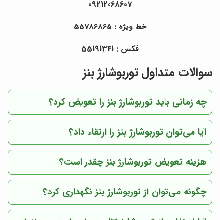
09212068607
خط ویژه : 55786865
فکس : 55191341
سوالات متداول توربوشارژ بنز
چه زمانی باید توربوشارژ بنز را تعویض کرد؟
آیا می‌توان توربوشارژ بنز را ارتقاء داد؟
هزینه تعویض توربوشارژ بنز چقدر است؟
چگونه می‌توان از توربوشارژ بنز نگهداری کرد؟