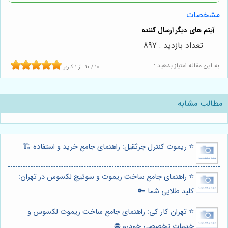
مشخصات
تعداد بازدید : 897
به این مقاله امتیاز بدهید :
10
/
10
از
1
کاربر
مطالب مشابه
⭐️ ریموت کنترل جرثقیل: راهنمای جامع خرید و استفاده 🏗️
⭐️ راهنمای جامع ساخت ریموت و سوئیچ لکسوس در تهران:
کلید طلایی شما 🔑
⭐️ تهران کار کی: راهنمای جامع ساخت ریموت لکسوس و
خدمات تخصصی خودرو 🚘