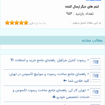
تعداد بازدید : 954
به این مقاله امتیاز بدهید :
10
/
10
از
1
کاربر
مطالب مشابه
⭐️ ریموت کنترل جرثقیل: راهنمای جامع خرید و استفاده 🏗️
⭐️ راهنمای جامع ساخت ریموت و سوئیچ لکسوس در تهران:
کلید طلایی شما 🔑
⭐️ تهران کار کی: راهنمای جامع ساخت ریموت لکسوس و
خدمات تخصصی خودرو 🚘