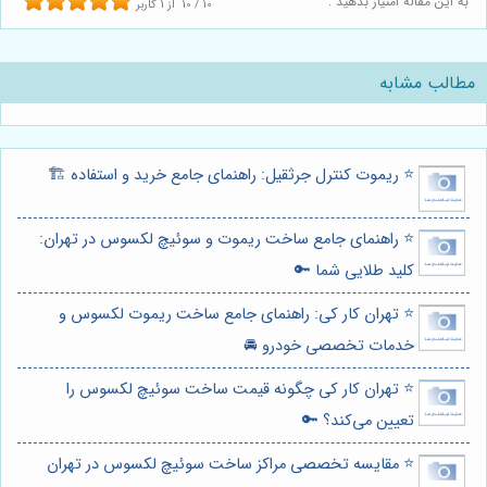
به این مقاله امتیاز بدهید :
10
/
10
از
1
کاربر
مطالب مشابه
⭐️ ریموت کنترل جرثقیل: راهنمای جامع خرید و استفاده 🏗️
⭐️ راهنمای جامع ساخت ریموت و سوئیچ لکسوس در تهران:
کلید طلایی شما 🔑
⭐️ تهران کار کی: راهنمای جامع ساخت ریموت لکسوس و
خدمات تخصصی خودرو 🚘
⭐️ تهران کار کی چگونه قیمت ساخت سوئیچ لکسوس را
تعیین می‌کند؟ 🔑
⭐️ مقایسه تخصصی مراکز ساخت سوئیچ لکسوس در تهران