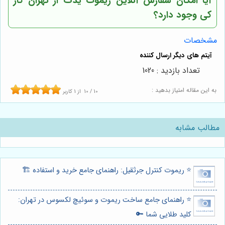
آیا امکان سفارش آنلاین ریموت یدک از
تهران کار
کی
وجود دارد؟
مشخصات
تعداد بازدید : 1020
به این مقاله امتیاز بدهید :
10
/
10
از
1
کاربر
مطالب مشابه
⭐️ ریموت کنترل جرثقیل: راهنمای جامع خرید و استفاده 🏗️
⭐️ راهنمای جامع ساخت ریموت و سوئیچ لکسوس در تهران:
کلید طلایی شما 🔑