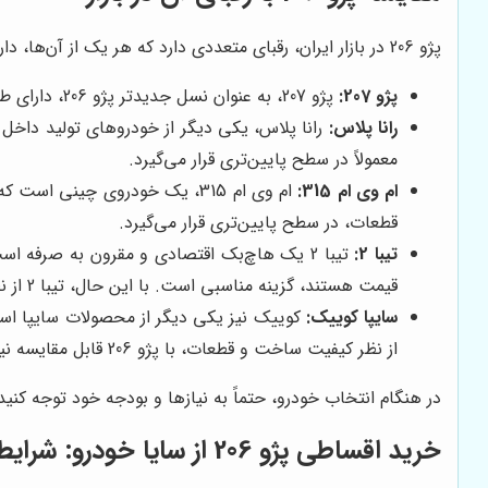
پژو 206 در بازار ایران، رقبای متعددی دارد که هر یک از آن‌ها، دارای ویژگی‌ها و مزایای خاص خود هستند. برخی از مهم‌ترین رقبای پژو 206 عبارتند از:
پژو 207:
پژو 207، به عنوان نسل جدیدتر پژو 206، دارای طراحی مدرن‌تر و امکانات بیشتری است. با این حال، قیمت پژو 207 نیز معمولاً بیشتر از پژو 206 است.
رانا پلاس:
معمولاً در سطح پایین‌تری قرار می‌گیرد.
ام وی ام 315:
قطعات، در سطح پایین‌تری قرار می‌گیرد.
تیبا 2:
تیبا 2 یک هاچ‌بک اقتصادی و مقرون به صرفه 
قیمت هستند، گزینه مناسبی است. با این حال، تیبا 2 از نظر امکانات و کیفیت رانندگی در سطح پایین‌تری نسبت به پژو 206 قرار دارد.
سایپا کوییک:
از نظر کیفیت ساخت و قطعات، با پژو 206 قابل مقایسه نیست.
در هنگام انتخاب خودرو، حتماً به نیازها و بودجه خود توجه کن
خرید اقساطی پژو 206 از
سایا خودرو
: شرایط 