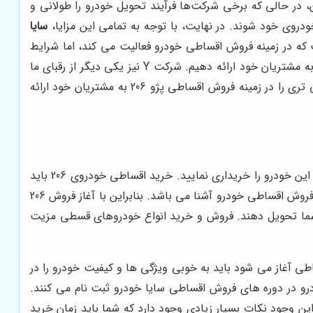
، در حالی که برخی شرکت‌ها فرآیند تحویل خودرو را طولانی و
روی خود شوند. در نهایت، با توجه به تمامی این مزایا،
سایا
ینه ایده‌آل برای خرید اقساطی پژو 206 به شما پیشنهاد می‌شود. یکی از رقبای اصلی ما در بازار، شرکت X است که در زمینه فروش اقساطی خودرو فعالیت می کند، اما شرایط
پرداخت و خدمات پس از فروش ما قابل مقایسه با آنها نیست. ما همواره تلاش می کنیم تا بهترین خدمات را با مناسب ترین قیمت به مشتریان خود ارائه دهیم. شرکت Y نیز یکی دیگر از رقبای ما
است که تمرکز بیشتری بر روی خودروهای لوکس دارد و پژو 206 در اولویت آنها نیست. به همین دلیل، ما می توانیم خدمات تخصصی تری را در زمینه فروش اقساطی پژو 206 به مشتریان خود ارائه
اعلام می گردد می توانید این خودرو را خریداری نمایید. خرید اقساطی خودروی 206 باید
بر اساس استانداردهای مشخص شده شرکت باشد. سایا خودرو که فروش انواع خودروهای قسطی را برعهده دارد و به خوبی با قوانین فروش اقساطی خودرو آشنا می باشد. بنابراین با آغاز فروش 206
ه شما تحویل دهند. فروش و خرید انواع خودروهای قسطی مزیت
هر یک از خودروهای قسطی به فروش می‌ رسند باید به خوبی برخی از نکات را در نظر بگیرید. زمانی که فروش 206 اقساطی آغاز می‌ شود باید به خوبی ویژگی ‌ها و کیفیت خودرو را در
درو در دوره‌ های فروش اقساطی سایا خودرو ثبت نام می کنند.
و نمایند. ولی با این وجود نکات بسیار زیادی وجود دارد که شما باید زمان خرید