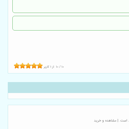
10
/
10
از
1
کاربر
د است. | مشاهده و خرید