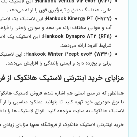
Hankook Ventus V12 evo2 (K120):
این لاستیک یک ل
عالی، هندلینگ دقیق و ترمزگیری قوی را ارائه می‌دهد.
Hankook Kinergy PT (H737):
این لاستیک یک لاستیک
آب و هوایی مختلف ارائه می‌دهد و سواری راحتی را فراهم
Hankook Dynapro AT2 (RF11):
این لاستیک یک لاست
شرایط آفرود ارائه می‌دهد.
Hankook Winter i*cept evo3 (W330):
این لاستیک 
برفی و یخ‌زده دارد و ایمنی رانندگی را افزایش می‌دهد.
مزایای خرید اینترنتی لاستیک هانکوک از فر
همانطور که در متن اصلی هم اشاره شده، فروش لاستیک هانکوک ب
با نوع خودروی خود تهیه کنید تا بتوانید عملکرد مناسبی را از
لاستیک هانکوک به سایت مراجعه کنید انواع لاستیک ها را با قیم
خرید اینترنتی لاستیک هانکوک از فروشگاه هم‌پا مزایای زیادی دار