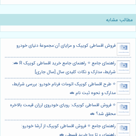
مطالب مشابه
فروش اقساطی کوییک و مزایای آن:مجموعۀ دنیای خودرو
راهنمای جامع ⭐️ راهنمای جامع خرید اقساطی کوییک R 🚗:
شرایط، مدارک و نکات کلیدی سال [سال جاری]
⭐️ طرح اقساطی کوییک اتومات فرنام خودرو: بررسی شرایط،
مدارک و نحوه ثبت نام 🚗
⭐️ فروش اقساطی کوییک: رویای خودروی ارزان قیمت بالاخره
محقق شد؟ 🚗
راهنمای جامع ⭐️ فروش اقساطی کوییک از آرشا خودرو:
راهنمای 0 تا 100 خرید قسطی 🚗